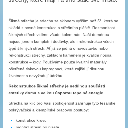
Šikmá střecha je střecha se sklonem vyšším než 5°, která se
skládá z nosné konstrukce a střešního pláště. Rozmanitost
šikmých střech vidíme všude kolem nás. Naší doménou
nejsou jenom kompletní dodávky, ale i rekonstrukce všech
typů šikmých střech. Ať již se jedná o novostavbu nebo
rekonstrukci střechy, základní kamenem je kvalitní nosná
konstrukce – krov. Používáme pouze kvalitní materiály
ošetřené tlakovou impregnací, které zajišťují dlouhou
životnost a nevyžadují údržbu.
Rekonstrukce šikmé střechy je nedílnou součásti
estetiky domu s velkou úsporou tepelné energie
Střecha na klíč pro Vaší spokojenost zahrnuje tyto tesařské,
pokrývačské a klempířské pracovní postupy:
konstrukce krovu
montáž střešního pláště