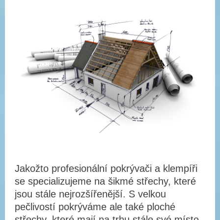
Jakožto profesionální pokrývači a klempíři
se specializujeme na šikmé střechy, které
jsou stále nejrozšířenější. S velkou
pečlivostí pokrýváme ale také ploché
střechy, které mají na trhu stále své místo.