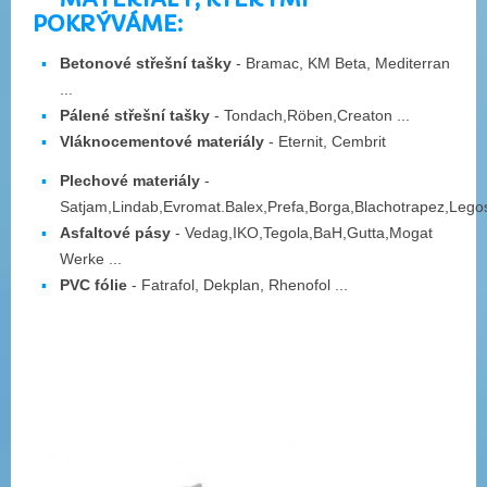
POKRÝVÁME:
Betonové střešní tašky
- Bramac, KM Beta, Mediterran
...
Pálené střešní tašky
- Tondach,Röben,Creaton ...
Vláknocementové materiály
- Eternit, Cembrit
Plechové materiály
-
Satjam,Lindab,Evromat.Balex,Prefa,Borga,Blachotrapez,Lego
Asfaltové pásy
- Vedag,IKO,Tegola,BaH,Gutta,Mogat
Werke ...
PVC fólie
- Fatrafol, Dekplan, Rhenofol ...