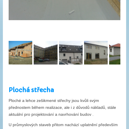
Plochá střecha
Ploché a lehce zešikmené střechy jsou kvůli svým
přednostem během realizace, ale i z důvodů nákladů, stále
aktuální pro projektování a navrhování budov .
U průmyslových staveb přitom nachází uplatnění především