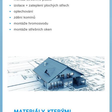
izolace + zateplení plochých střech
oplechování
zdění komínů
montáže hromosvodu
montáže střešních oken
MATERIÁLY, KTERÝMI