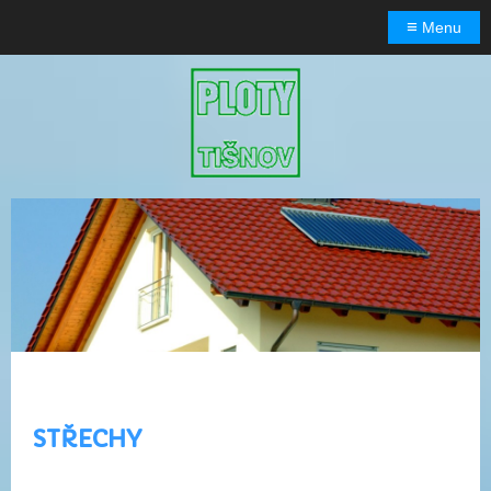
≡
Menu
STŘECHY